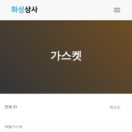
내
비
게
이
션
토
글
가스켓
전체 21