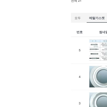
전체 21
모두
메탈가스켓
번호
썸네
5
4
3